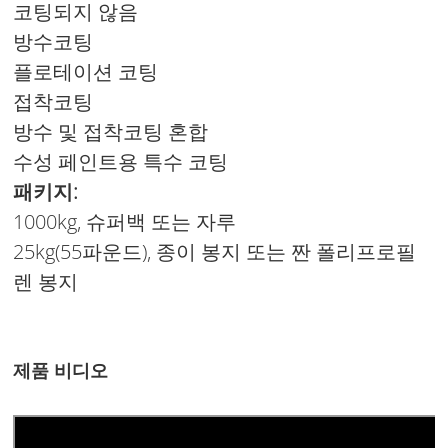
코팅되지 않음
방수코팅
플로테이션 코팅
접착코팅
방수 및 접착코팅 혼합
수성 페인트용 특수 코팅
패키지:
1000kg, 슈퍼백 또는 자루
25kg(55파운드), 종이 봉지 또는 짠 폴리프로필
렌 봉지
제품 비디오