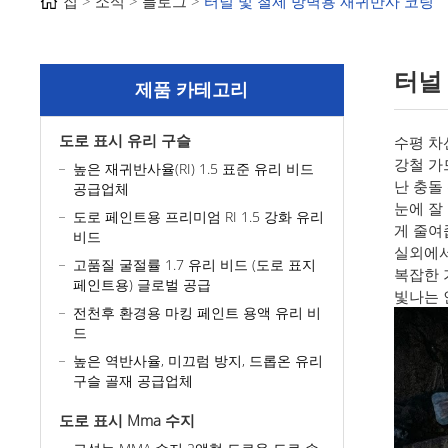
집
소식
블로그
터널 및 철제 방벽용 재귀반사 코팅
터널
제품 카테고리
도로 표시 유리 구슬
수평 차
강철 가
높은 재귀반사율(RI) 1.5 표준 유리 비드
난 충돌
공급업체
눈에 잘
도로 페인트용 프리미엄 RI 1.5 강화 유리
게 줄여
비드
실외에서
고품질 굴절률 1.7 유리 비드 (도로 표지
복잡한 
페인트용) 글로벌 공급
빛나는 
전천후 환경용 마킹 페인트 용액 유리 비
드
높은 역반사율, 미끄럼 방지, 드롭온 유리
구슬 골재 공급업체
도로 표시 Mma 수지