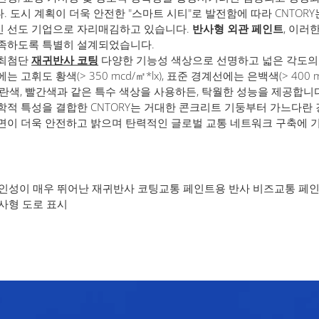
. 도시 계획이 더욱 안전한 "스마트 시티"로 발전함에 따라 CNTOR
 선도 기업으로 자리매김하고 있습니다.
반사형 외관 페인트
, 이러
족하도록 특별히 설계되었습니다.
 최첨단
재귀반사 코팅
다양한 기능성 색상으로 선명하고 넓은 각도의
는 고휘도 황색(> 350 mcd/㎡*lx), 표준 경계선에는 은백색(> 400 m
파란색, 빨간색과 같은 특수 색상을 사용하든, 탁월한 성능을 제공합니다
학적 특성을 결합한 CNTORY는 거대한 콘크리트 기둥부터 가느다란
면이 더욱 안전하고 밝으며 탄력적인 글로벌 교통 네트워크 구축에 
인성이 매우 뛰어난 재귀반사 코팅
교통 페인트용 반사 비즈
교통 페인
사형 도로 표시