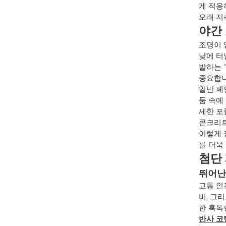
게 적응
오래 지
야간
조명이 
낮에 터
발하는 
중요합
일반 페
둠 속에
세한 포
콘크리트
이렇게 
를 더욱
첨단
뛰어난
교통 인
비, 그
한 혹독
반사 코