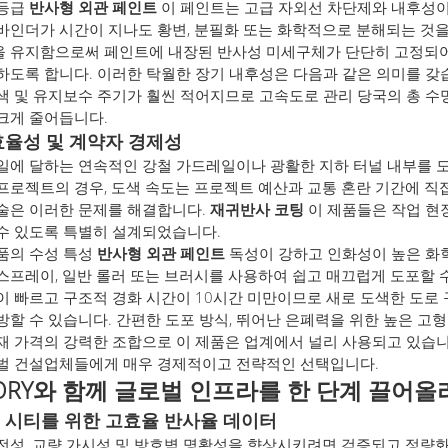
 등급
반사형 외관 페인트
이 페인트는 고급 자외선 차단제와 내후성
바인더가 시간이 지나도 황변, 분필화 또는 화학적으로 분해되는 것을
 유지함으로써 페인트에 내장된 반사성 미세구체가 단단히 고정되
하도록 합니다. 이러한 탁월한 장기 내후성은 다음과 같은 의미를 갖
 및 유지보수 주기가 훨씬 적어지므로 고속도로 관리 당국의 총 수명
크게 줄어듭니다.
효율성 및 계약자 경제성
일에 달하는 연속적인 강철 가드레일이나 광활한 지하 터널 내부를 
프로젝트의 경우, 도색 속도는 프로젝트 예산과 교통 혼란 기간에 직
술은 이러한 문제를 해결합니다.
재귀반사 코팅
이 제품들은 작업 현
수 있도록 특별히 설계되었습니다.
품의 수성 특성
반사형 외관 페인트
독성이 강하고 인화성이 높은 화
스프레이, 일반 롤러 또는 브러시를 사용하여 쉽고 매끄럽게 도포할 수
이 빠르고 구조적 경화 시간이 10시간 미만이므로 새로 도색한 도로
방할 수 있습니다. 간편한 도포 방식, 뛰어난 은폐력을 위한 높은 고형
재 가격의 강력한 조합으로 이 제품은 업계에서 널리 사용되고 있습
벌 건설업체들에게 매우 경제적이고 전략적인 선택입니다.
TORY와 함께 글로벌 인프라를 한 단계 끌어
 시티를 위한 고효율 반사율 데이터
전성, 교량 가시성 및 방호벽 명확성을 향상시키려면 검증되고 정량화