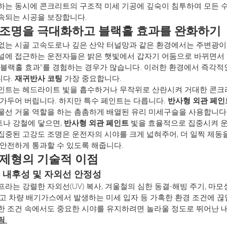
하는 동시에 콘크리트의 구조적 미세 기공에 깊숙이 침투하여 모든 
속되는 시공을 보장합니다.
 조명을 극대화하고 블랙홀 효과를 완화하기
없는 시골 고속도로나 깊은 산악 터널망과 같은 환경에서는 주변광이 
널에 접근하는 운전자들은 밝은 햇빛에서 갑자기 어둠으로 바뀌면서 
"블랙홀 효과"를 경험하는 경우가 많습니다. 이러한 환경에서 즉각적
니다.
재귀반사 코팅
가장 중요합니다.
인트는 헤드라이트 빛을 흡수하거나 무작위로 산란시켜 거대한 콘크
 가두어 버립니다. 하지만 특수 페인트는 다릅니다.
반사형 외관 페인
물선 거울 역할을 하는 촘촘하게 배열된 유리 미세구슬을 사용합니다
나 강철에 닿으면,
반사형 외관 페인트
빛을 효율적으로 집중시켜 운
집중된 고강도 조명은 운전자의 시야를 크게 넓혀주어, 더 일찍 제동
 안전하게 통과할 수 있도록 해줍니다.
 제형의 기술적 이점
 내후성 및 자외선 안정성
프라는 강렬한 자외선(UV) 복사, 겨울철의 심한 동결-해빙 주기, 마모
리고 차량 배기가스에서 발생하는 미세 입자 등 가혹한 환경 조건에 
한 조건 속에서도 중요한 시야를 유지하려면 놀라울 정도로 뛰어난 
팅
.