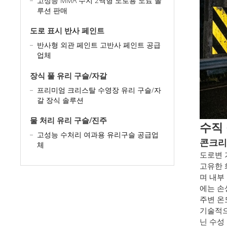
고성능 MMA 수지 2액형 도로용 도료 솔
루션 판매
도로 표시 반사 페인트
반사형 외관 페인트 고반사 페인트 공급
업체
장식 풀 유리 구슬/자갈
프리미엄 크리스탈 수영장 유리 구슬/자
갈 장식 솔루션
물 처리 유리 구슬/진주
수직
고성능 수처리 여과용 유리구슬 공급업
콘크리트
체
도로변 
고유한 
며 내부
에는 손
주변 온
기술적
닌 수성