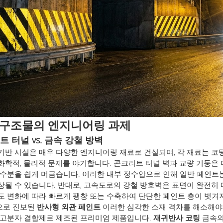
 구조물의 엔지니어링 과제
 터널 vs. 금속 강철 방벽
기반 시설은 매우 다양한 엔지니어링 재료로 건설되며, 각 재료는 코
화학적, 물리적 문제를 야기합니다. 콘크리트 터널 벽과 교량 기둥은
 수분을 쉽게 머금습니다. 이러한 내부 정수압으로 인해 일반 페인트
상될 수 있습니다. 반대로, 고속도로의 강철 방호벽은 표면이 완전히
도 변화에 따라 빠르게 팽창 또는 수축하여 단단한 페인트 층이 벗겨
으로 진보된
반사형 외관 페인트
이러한 심각한 소재 격차를 해소해야 
 고분자 결합제로 제조된 프리미엄 제품입니다.
재귀반사 코팅
금속의