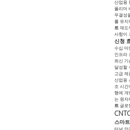
산업용
폴리머 
무결성을
를 유지
트
재도색
사항이 
신청 
수십 마
인프라 
최신 기
달성할 
고급 제
산업용 
조 시간
행에 개
는 원자
트
글로
CN
스마트
터널 안