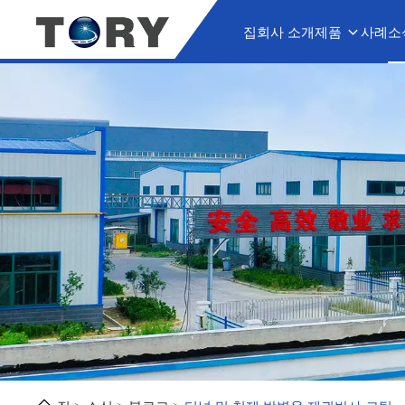
집
회사 소개
제품
사례
소