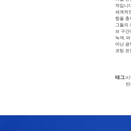
적입니다
세계적인
항을 충
그들의
브 구간에
녹색, 
어난 광
코팅 표
태그:
시
반