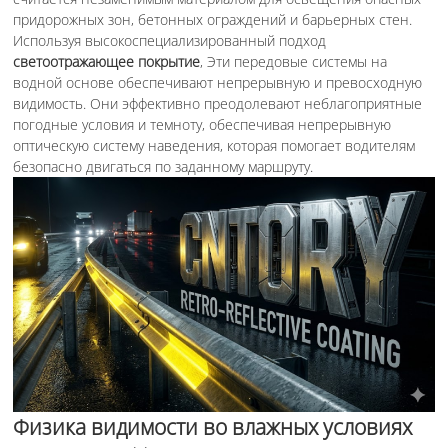
придорожных зон, бетонных ограждений и барьерных стен.
Используя высокоспециализированный подход
светоотражающее покрытие
, Эти передовые системы на
водной основе обеспечивают непрерывную и превосходную
видимость. Они эффективно преодолевают неблагоприятные
погодные условия и темноту, обеспечивая непрерывную
оптическую систему наведения, которая помогает водителям
безопасно двигаться по заданному маршруту.
Физика видимости во влажных условиях