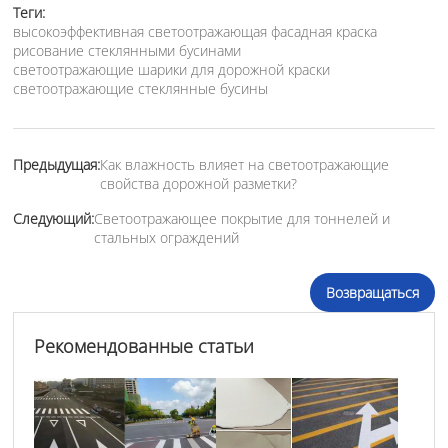
Теги:
высокоэффективная светоотражающая фасадная краска
рисование стеклянными бусинами
светоотражающие шарики для дорожной краски
светоотражающие стеклянные бусины
Предыдущая:
Как влажность влияет на светоотражающие
свойства дорожной разметки?
Следующий:
Светоотражающее покрытие для тоннелей и
стальных ограждений
Возвращаться
Рекомендованные статьи