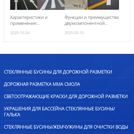
Характеристики и
Функции и преимущества
применение
двухкомпонентной
двухкомпонентной
дорожной разметочной
2025-10-24
2025-05-10
дорожной разметочной
краски на основе смолы
краски
ММА
СТЕКЛЯННЫЕ БУСИНЫ ДЛЯ ДОРОЖНОЙ РАЗМЕТКИ
ДОРОЖНАЯ РАЗМЕТКА ММА СМОЛА
СВЕТООТРАЖАЮЩИЕ КРАСКИ ДЛЯ ДОРОЖНОЙ РАЗМЕТКИ
УКРАШЕНИЯ ДЛЯ БАССЕЙНА СТЕКЛЯННЫЕ БУСИНЫ/
ГАЛЬКА
СТЕКЛЯННЫЕ БУСИНЫ/ЖЕМЧУЖИНЫ ДЛЯ ОЧИСТКИ ВОДЫ