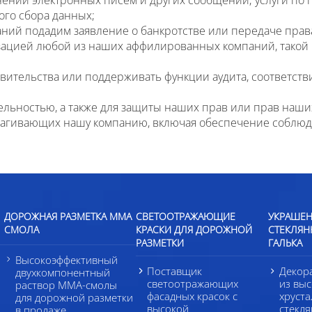
ого сбора данных;
й подадим заявление о банкротстве или передаче права 
ацией любой из наших аффилированных компаний, такой к
ительства или поддерживать функции аудита, соответств
льностью, а также для защиты наших прав или прав наш
трагивающих нашу компанию, включая обеспечение соблю
ДОРОЖНАЯ РАЗМЕТКА ММА
СВЕТООТРАЖАЮЩИЕ
УКРАШЕН
СМОЛА
КРАСКИ ДЛЯ ДОРОЖНОЙ
СТЕКЛЯН
РАЗМЕТКИ
ГАЛЬКА
Высокоэффективный
Поставщик
Декор
двухкомпонентный
светоотражающих
из вы
раствор ММА-смолы
фасадных красок с
хруст
для дорожной разметки
высокой
стекля
в продаже.