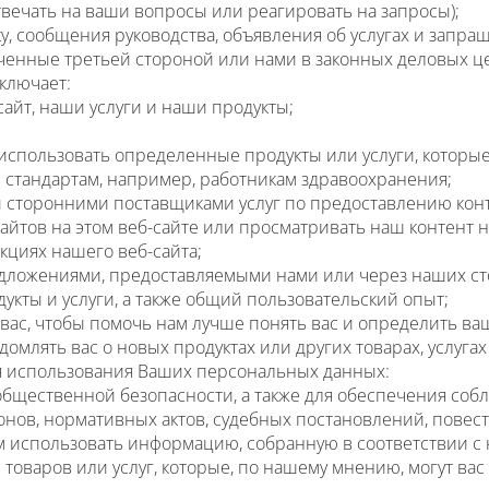
вечать на ваши вопросы или реагировать на запросы);
у, сообщения руководства, объявления об услугах и зап
енные третьей стороной или нами в законных деловых це
ключает:
сайт, наши услуги и наши продукты;
 использовать определенные продукты или услуги, которы
тандартам, например, работникам здравоохранения;
 сторонними поставщиками услуг по предоставлению конт
йтов на этом веб-сайте или просматривать наш контент на
кциях нашего веб-сайта;
дложениями, предоставляемыми нами или через наших ст
укты и услуги, а также общий пользовательский опыт;
ас, чтобы помочь нам лучше понять вас и определить ва
млять вас о новых продуктах или других товарах, услугах 
я использования Ваших персональных данных:
щественной безопасности, а также для обеспечения соб
онов, нормативных актов, судебных постановлений, повес
ем использовать информацию, собранную в соответствии с
 товаров или услуг, которые, по нашему мнению, могут ва