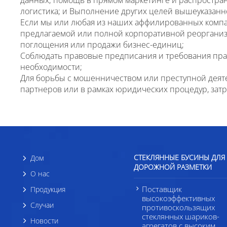
логистика; и Выполнение других целей вышеуказанн
Если мы или любая из наших аффилированных компани
предлагаемой или полной корпоративной реорганиз
поглощения или продажи бизнес-единиц;
Соблюдать правовые предписания и требования прав
необходимости;
Для борьбы с мошенничеством или преступной деяте
партнеров или в рамках юридических процедур, за
СТЕКЛЯННЫЕ БУСИНЫ ДЛЯ
Дом
ДОРОЖНОЙ РАЗМЕТКИ
О нас
Поставщик
Продукция
высокоэффективных
Случаи
противоскользящих
стеклянных шариков-
Новости
агрегатов с высоким