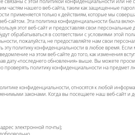
е связаны с этой политикой конфиденциальности или не 
им частям нашего веб-сайта, таким как защищенные паро
ти применяется только к действиям, которые мы совершае
 веб-сайтом. Эта политика конфиденциальности была включ
пользуя этот веб-сайт и предоставляя свои персональные
дут обрабатываться в соответствии с условиями этой пол
ьности, пожалуйста, не предоставляйте нам свои персона
ть эту политику конфиденциальности в любое время. Если
едомление на этом веб-сайте до того, как изменения всту
зав дату «последнего обновления» выше. Вы можете прос
о проверять политику конфиденциальности на предмет 
олитике конфиденциальности, относятся к любой информ
енимыми законами. Когда вы посещаете наш веб-сайт и д
адрес электронной почты);
 добровольно.