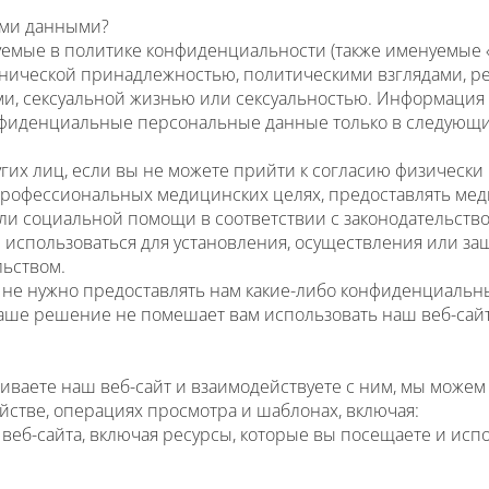
ыми данными?
мые в политике конфиденциальности (также именуемые 
этнической принадлежностью, политическими взглядами, р
ми, сексуальной жизнью или сексуальностью. Информаци
нфиденциальные персональные данные только в следующи
их лиц, если вы не можете прийти к согласию физически
профессиональных медицинских целях, предоставлять ме
и социальной помощи в соответствии с законодательством
 использоваться для установления, осуществления или за
ьством.
м не нужно предоставлять нам какие-либо конфиденциал
 ваше решение не помешает вам использовать наш веб-сайт
триваете наш веб-сайт и взаимодействуете с ним, мы може
стве, операциях просмотра и шаблонах, включая:
б-сайта, включая ресурсы, которые вы посещаете и испол