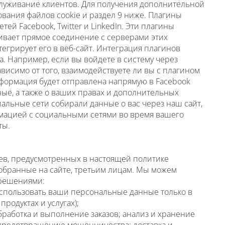
служивание клиентов. Для получения дополнительной
ования файлов cookie и раздел 9 ниже. Плагины
ей Facebook, Twitter и LinkedIn. Эти плагины
ивает прямое соединение с серверами этих
егрирует его в веб-сайт. Интеграция плагинов
. Например, если вы войдете в систему через
висимо от того, взаимодействуете ли вы с плагином
нформация будет отправлена напрямую в Facebook
ные, а также о ваших правах и дополнительных
иальные сети собирали данные о вас через наш сайт,
мацией с социальными сетями во время вашего
ты.
ев, предусмотренных в настоящей политике
обранные на сайте, третьим лицам. Мы можем
зрешениями:
т использовать ваши персональные данные только в
родуктах и услугах);
бработка и выполнение заказов; анализ и хранение
 предотвращению мошенничества; доставка и