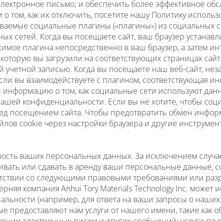
электронное письмо; и обеспечить более эффективное об
 о том, как их отключить, посетите нашу Политику использ
ваемые социальные плагины («плагины») из социальных сет
х сетей. Когда вы посещаете сайт, ваш браузер устанавл
имое плагина непосредственно в ваш браузер, а затем инт
оторую вы загрузили на соответствующих страницах сайта
 учетной записью. Когда вы посещаете наш веб-сайт, неза
Если вы взаимодействуете с плагином, соответствующая и
и информацию о том, как социальные сети используют дан
вашей конфиденциальности. Если вы не хотите, чтобы соц
ред посещением сайта. Чтобы предотвратить обмен инфор
йлов cookie через настройки браузера и другие инструмен
ность ваших персональных данных. За исключением случа
ивать или сдавать в аренду ваши персональные данные, с
тствии со следующими правовыми требованиями или ра
няя компания Anhui Tory Materials Technology Inc. може
льности (например, для ответа на ваши запросы о наших п
е предоставляют нам услуги от нашего имени, такие как о
нении электронных писем и других сообщений; услуги по