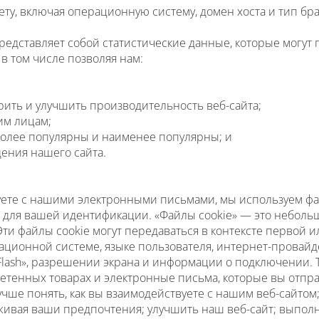
 включая операционную систему, домен хоста и тип браузе
едставляет собой статистические данные, которые могут 
в том числе позволяя нам:
рить и улучшить производительность веб-сайта;
им лицам;
иболее популярны и наименее популярны; и
ения нашего сайта.
уете с нашими электронными письмами, мы используем фай
) для вашей идентификации. «Файлы cookie» — это небол
Эти файлы cookie могут передаваться в контексте первой
ационной системе, языке пользователя, интернет-провайд
«Flash», разрешении экрана и информации о подключении.
тенных товарах и электронные письма, которые вы отпра
учше понять, как вы взаимодействуете с нашим веб-сайто
живая ваши предпочтения; улучшить наш веб-сайт; выпол