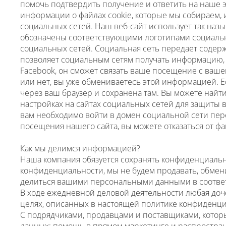
помочь подтвердить получение и ответить на наше 
информации о файлах cookie, которые мы собираем, и
социальных сетей. Наш веб-сайт использует так назы
обозначены соответствующими логотипами социальны
социальных сетей. Социальная сеть передает содерж
позволяет социальным сетям получать информацию, к
Facebook, он сможет связать ваше посещение с вашей
или нет, вы уже обмениваетесь этой информацией. 
через ваш браузер и сохранена там. Вы можете найт
настройках на сайтах социальных сетей для защиты 
вам необходимо войти в домен социальной сети пе
посещения нашего сайта, вы можете отказаться от фа
Как мы делимся информацией?
Наша компания обязуется сохранять конфиденциаль
конфиденциальности, мы не будем продавать, обмен
делиться вашими персональными данными в соотве
В ходе ежедневной деловой деятельности любая дочер
целях, описанных в настоящей политике конфиденциа
С подрядчиками, продавцами и поставщиками, которы
данных; помощь в прямом маркетинге и распростра