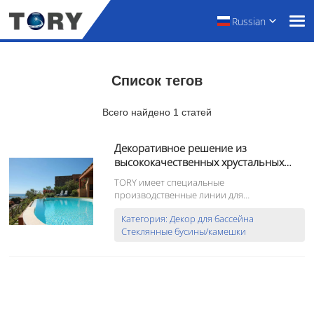
Russian
Список тегов
Всего найдено 1 статей
Декоративное решение из
высококачественных хрустальных
стеклянных бусин/гальки для
TORY имеет специальные
бассейна.
производственные линии для
производства полного ассортимента
Категория: Декор для бассейна
стеклянных шариков для бассейнов.
Стеклянные бусины/камешки
Шарики имеют гальку, не имеют углов,
кромок или углов. Их можно использовать
во всех типах цементных штукатурок или
эпоксидных смол. Когда т...