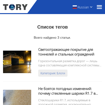
Russian
Список тегов
Всего найдено 3 статьи.
Светоотражающее покрытие для
тоннелей и стальных ограждений
Горизонтальная разметка дорог — лишь
одна составляющая комплексной системы
безопасности дорожного движения.
Категория: Блоги
Вертикальные конструкции, такие как
бетонные въезды в тоннели, опоры мостов
и ограждения из гофрированной стали,
представляют огромный риск
Не боятся погодных изменений:
столкновений, особенно в...
почему стеклянные шарики R1.7 в
дорожной разметке хорошо
Стеклошарики R1.7, используемые в
работают в неблагоприятных
дорожной разметке, исключительно