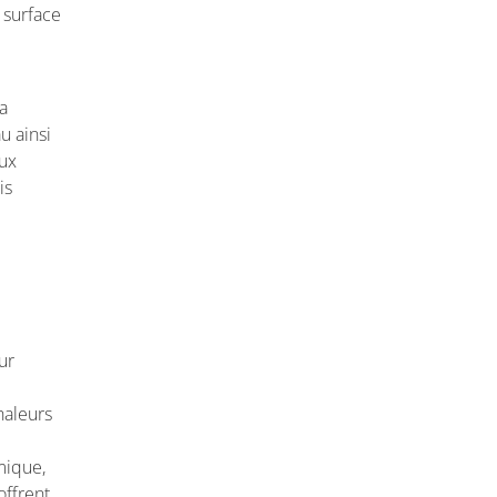
 surface
a
u ainsi
aux
is
e
ur
haleurs
mique,
offrent