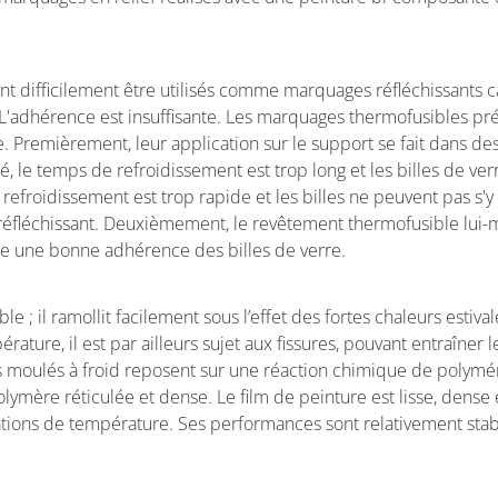
 difficilement être utilisés comme marquages réfléchissants ca
L'adhérence est insuffisante. Les marquages thermofusibles pr
e. Premièrement, leur application sur le support se fait dans de
, le temps de refroidissement est trop long et les billes de ver
refroidissement est trop rapide et les billes ne peuvent pas s'y
r réfléchissant. Deuxièmement, le revêtement thermofusible lu
che une bonne adhérence des billes de verre.
; il ramollit facilement sous l’effet des fortes chaleurs estival
ature, il est par ailleurs sujet aux fissures, pouvant entraîner l
 moulés à froid reposent sur une réaction chimique de polymér
lymère réticulée et dense. Le film de peinture est lisse, dense 
ariations de température. Ses performances sont relativement sta