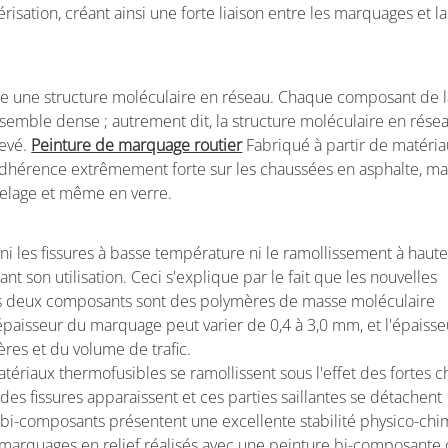
ation, créant ainsi une forte liaison entre les marquages et la
e une structure moléculaire en réseau. Chaque composant de l
semble dense ; autrement dit, la structure moléculaire en résea
levé.
Peinture de marquage routier
Fabriqué à partir de matéri
hérence extrêmement forte sur les chaussées en asphalte, ma
relage et même en verre.
i les fissures à basse température ni le ramollissement à haut
nt son utilisation. Ceci s'explique par le fait que les nouvelles
es deux composants sont des polymères de masse moléculaire
paisseur du marquage peut varier de 0,4 à 3,0 mm, et l'épaisse
res et du volume de trafic.
tériaux thermofusibles se ramollissent sous l'effet des fortes c
er, des fissures apparaissent et ces parties saillantes se détachent
s bi-composants présentent une excellente stabilité physico-chi
 marquages en relief réalisés avec une peinture bi-composante 