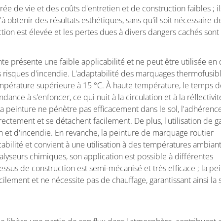
 de vie et des coûts d'entretien et de construction faibles ; i
'à obtenir des résultats esthétiques, sans qu'il soit nécessaire d
ction est élevée et les pertes dues à divers dangers cachés sont 
 présente une faible applicabilité et ne peut être utilisée en
s risques d'incendie. L'adaptabilité des marquages thermofusibl
empérature supérieure à 15 °C. À haute température, le temps 
ance à s'enfoncer, ce qui nuit à la circulation et à la réflectivit
la peinture ne pénètre pas efficacement dans le sol, l'adhérenc
rectement et se détachent facilement. De plus, l'utilisation de g
n et d'incendie. En revanche, la peinture de marquage routier
abilité et convient à une utilisation à des températures ambian
talyseurs chimiques, son application est possible à différentes
ssus de construction est semi-mécanisé et très efficace ; la pe
ilement et ne nécessite pas de chauffage, garantissant ainsi la 