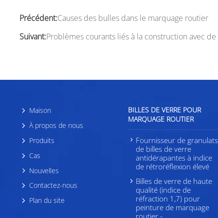
Précédent:
Causes des bulles dans le marquage routier
Suivant:
Problèmes courants liés à la construction avec de
BILLES DE VERRE POUR
Maison
MARQUAGE ROUTIER
À propos de nous
Fournisseur de granulat
Produits
de billes de verre
Cas
antidérapantes à indice
de rétroréflexion élevé
Nouvelles
Billes de verre de haute
Contactez-nous
qualité (indice de
réfraction 1,7) pour
Plan du site
peinture de marquage
routier -