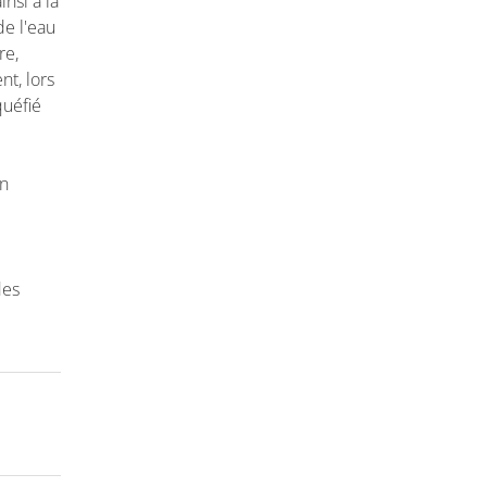
nsi à la
de l'eau
re,
nt, lors
quéfié
on
des