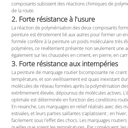
composants subissent des réactions chimiques de polyméris
de la route.
2. Forte résistance à l'usure
La réaction de polymérisation des deux composants form
peinture est étroitement lié aux autres pour former un en
formée confère à la peinture un poids moléculaire très é
polymères, ce revêtement présente non seulement une ad
également sur les chaussées en ciment, en pierre, en car
3. Forte résistance aux intempéries
La peinture de marquage routier bicomposante ne craint n
température, et son vieillissement est quasi inexistant dura
molécules de réseau formées après la polymérisation d
extrêmement élevée, dépourvus de molécules actives. L'é
optimale est déterminée en fonction des conditions routiè
En revanche,
Les marquages en relief réalisés avec des ma
estivales, et leurs parties saillantes s'aplatissent ; en hiv
facilement sous l'effet des chocs. Les marquages routier
quelles que soient les températures. Par conséquent, les