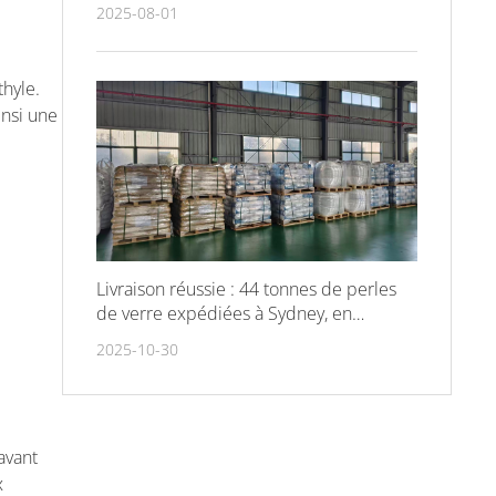
rétroréflectivité des marquages routiers
2025-08-01
thyle.
insi une
Livraison réussie : 44 tonnes de perles
de verre expédiées à Sydney, en
Australie
2025-10-30
avant
x