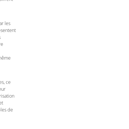
r les
ésentent
s
re
i-même
es, ce
eur
isation
et
bles de