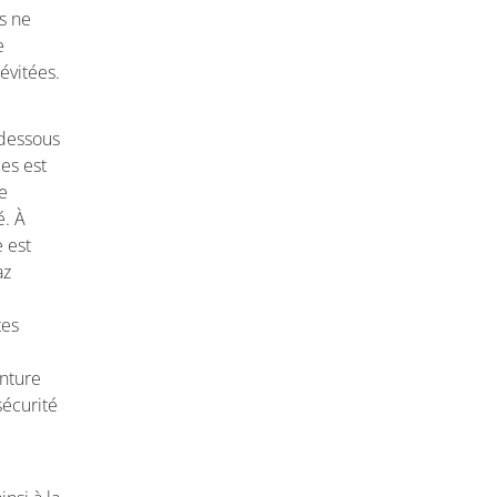
ls ne
e
évitées.
 dessous
es est
de
é. À
e est
az
tes
inture
sécurité