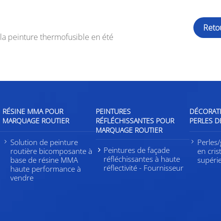
Reto
 la peinture thermofusible en été
RÉSINE MMA POUR
PEINTURES
DÉCORATI
MARQUAGE ROUTIER
RÉFLÉCHISSANTES POUR
PERLES D
MARQUAGE ROUTIER
s
Solution de peinture
Perles/
Peintures de façade
routière bicomposante à
en cris
réfléchissantes à haute
base de résine MMA
supéri
réflectivité - Fournisseur
haute performance à
vendre