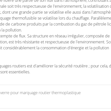
libère une partie de son flux dans l'atmosphère, contribuant ai
ale soit très respectueuse de l'environnement, la volatilisation 
, dont une grande partie se volatilise elle aussi dans l'atmosphè
rquage thermofusible se volatilise lors du chauffage. Parallèleme
de de carbone produits par la combustion du gaz de pétrole li
la pollution.
empte de flux. Sa structure en réseau irrégulier, composée de
ion, est très résistante et respectueuse de l'environnement. S
it considérablement la consommation d'énergie et la pollution
rquages routiers est d'améliorer la sécurité routière ; pour cela, 
sont essentielles.
e verre pour marquage routier thermoplastique