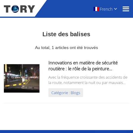
French
Liste des balises
Au total, 1 articles ont été trouvés
Innovations en matière de sécurité
routière : le rôle de la peinture
réfléchissante pour marquage routier
Avec la fréquence croissante des accidents de
la route, notamment la nuit ou par mauvais
temps, la sécurité routière est devenue une
Catégorie : Blogs
préoccupation mondiale. Le marquage
routier, élément essentiel de la gestion du
trafic, fournit non seulement des indications
directionnelles, mais aussi des informations
sur la circulation.