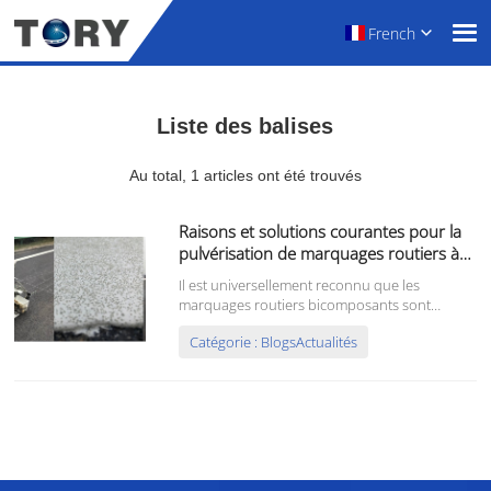
French
Liste des balises
Au total, 1 articles ont été trouvés
Raisons et solutions courantes pour la
pulvérisation de marquages routiers à
deux composants lorsqu'ils ne peuvent
Il est universellement reconnu que les
pas être secs
marquages routiers bicomposants sont
beaucoup plus robustes, plus résistants à
Catégorie : BlogsActualités
l'usure et offrent une durée de vie
réfléchissante plus longue que les marquages
habituels. Il ne fait aucun doute que cette
peinture bicomposant trouvera un large
champ d'application…