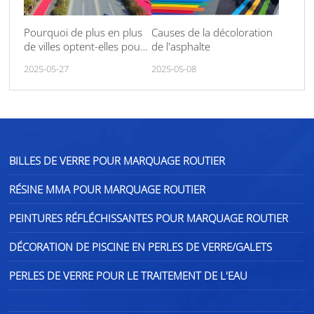
Pourquoi de plus en plus
Causes de la décoloration
de villes optent-elles pour
de l'asphalte
le marquage routier en
2025-05-27
2025-05-08
billes de verre ? Des
avantages considérables,
tant fonctionnels
qu'esthétiques.
BILLES DE VERRE POUR MARQUAGE ROUTIER
RÉSINE MMA POUR MARQUAGE ROUTIER
PEINTURES RÉFLÉCHISSANTES POUR MARQUAGE ROUTIER
DÉCORATION DE PISCINE EN PERLES DE VERRE/GALETS
PERLES DE VERRE POUR LE TRAITEMENT DE L'EAU