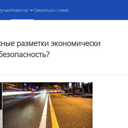
лучаи
Новости
Связаться с нами
жные разметки экономически
безопасность?