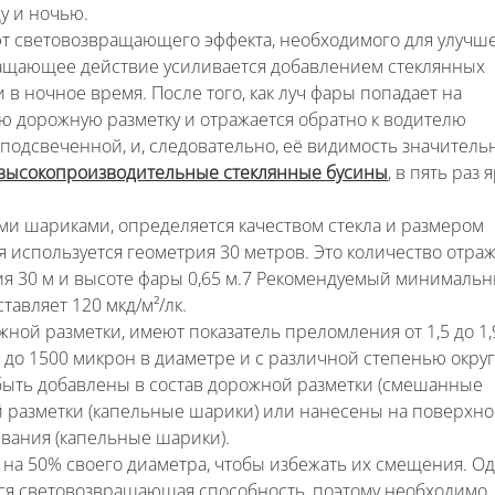
у и ночью.
дают световозвращающего эффекта, необходимого для улучш
ращающее действие усиливается добавлением стеклянных
в ночное время. После того, как луч фары попадает на
ю дорожную разметку и отражается обратно к водителю
 подсвеченной, и, следовательно, её видимость значитель
высокопроизводительные стеклянные бусины
, в пять раз 
и шариками, определяется качеством стекла и размером
 используется геометрия 30 метров. Это количество отра
ния 30 м и высоте фары 0,65 м.7 Рекомендуемый минималь
авляет 120 мкд/м²/лк.
ой разметки, имеют показатель преломления от 1,5 до 1,
 до 1500 микрон в диаметре и с различной степенью округ
быть добавлены в состав дорожной разметки (смешанные
 разметки (капельные шарики) или нанесены на поверхно
вания (капельные шарики).
на 50% своего диаметра, чтобы избежать их смещения. Од
ся световозвращающая способность, поэтому необходимо