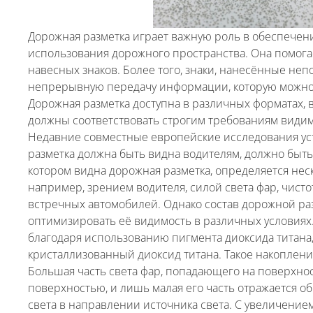
Дорожная разметка играет важную роль в обеспече
использования дорожного пространства. Она помог
навесных знаков. Более того, знаки, нанесённые не
непрерывную передачу информации, которую можно ув
Дорожная разметка доступна в различных форматах, в
должны соответствовать строгим требованиям видим
Недавние совместные европейские исследования уст
разметка должна быть видна водителям, должно быть 
котором видна дорожная разметка, определяется нес
например, зрением водителя, силой света фар, чист
встречных автомобилей. Однако состав дорожной раз
оптимизировать её видимость в различных условиях
благодаря использованию пигмента диоксида титана,
кристаллизованный диоксид титана. Такое накопление
Большая часть света фар, попадающего на поверхнос
поверхностью, и лишь малая его часть отражается о
света в направлении источника света. С увеличени