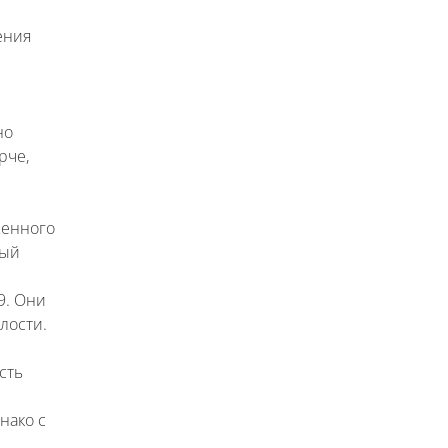
ения
но
ярче,
женного
ный
9. Они
лости.
сть
нако с