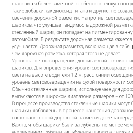
становится более заметной, особенно в плохую погод
Такие добавки, как диоксид титана и другие, не соз
свечения дорожной разметки. Напротив, световозв
шариков, что улучшает видимость дорожной разметки 
стеклянный шарик, он попадает на пигментированну
автомобиля. В результате дорожная разметка кажется
улучшается. Дорожная разметка, включающая в себя:
чем дорожная разметка, которая этого не делает.
Уровень световозвращения, достигаемый стеклянным
шариков. Для определения уровня световозвращения
света на высоте водителя 1,2 м, расстоянии освеще
уровень световозвращения на сухой поверхности сост
Обычно стеклянные шарики, используемые для дорожн
выпускаются в широком диапазоне размеров – от 100
В процессе производства стеклянные шарики могут 
шарики), добавлены в процессе нанесения дорожной
свеженанесенной дорожной разметки до ее затверде
Важно, чтобы шарики были заглублены не менее чем 
увеличением глубины заглубления шариков снижает