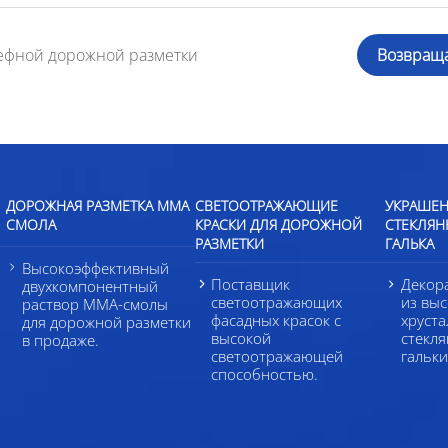
ефной дорожной разметки
Возвращ
ДОРОЖНАЯ РАЗМЕТКА ММА
СВЕТООТРАЖАЮЩИЕ
УКРАШЕН
СМОЛА
КРАСКИ ДЛЯ ДОРОЖНОЙ
СТЕКЛЯН
РАЗМЕТКИ
ГАЛЬКА
Высокоэффективный
Поставщик
Декор
двухкомпонентный
светоотражающих
из вы
раствор ММА-смолы
фасадных красок с
хруст
для дорожной разметки
высокой
стекля
в продаже.
светоотражающей
гальки
способностью.