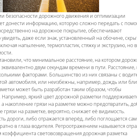
нии безопасности дорожного движения и оптимизации
ает донести информацию, которую сложно передать с по
посредственно на дорожное покрытие, обеспечивают
идеть, даже если знак, установленный на обочине, скры
ключая напыление, термопластик, стяжку и экструзию, но 
ости.
ановили, что минимальное расстояние, на котором дорож
эквивалентно двум секундам времени в пути. Расстояние,
колькими факторами. Большинство из них связаны с водит
отой автомобиля, или неизбежны, например, дождь или бли
метки может быть разработан таким образом, чтобы
. Например, яркий цвет дорожной разметки поддерживает
 а накопление грязи на разметке можно предотвратить, до
 грязи на разметке, вероятно, снижает её видимость.
ть дороги, либо отражается вперёд, либо поглощается са
братно в глаза водителя. Ретроотражением называется отр
ем коэффициента световозвращения дорожная разметка