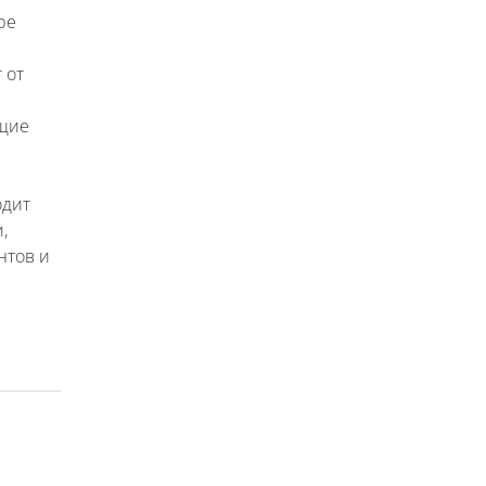
ре
 от
ющие
одит
,
нтов и