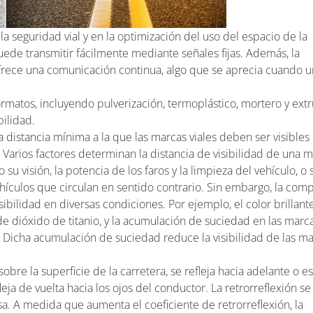
 seguridad vial y en la optimización del uso del espacio de la
ede transmitir fácilmente mediante señales fijas. Además, la
frece una comunicación continua, algo que se aprecia cuando 
rmatos, incluyendo pulverización, termoplástico, mortero y extr
bilidad.
 distancia mínima a la que las marcas viales deben ser visibles 
Varios factores determinan la distancia de visibilidad de una 
su visión, la potencia de los faros y la limpieza del vehículo, o 
ehículos que circulan en sentido contrario. Sin embargo, la com
ibilidad en diversas condiciones. Por ejemplo, el color brillant
 dióxido de titanio, y la acumulación de suciedad en las marc
. Dicha acumulación de suciedad reduce la visibilidad de las m
obre la superficie de la carretera, se refleja hacia adelante o e
leja de vuelta hacia los ojos del conductor. La retrorreflexión se
osa. A medida que aumenta el coeficiente de retrorreflexión, la