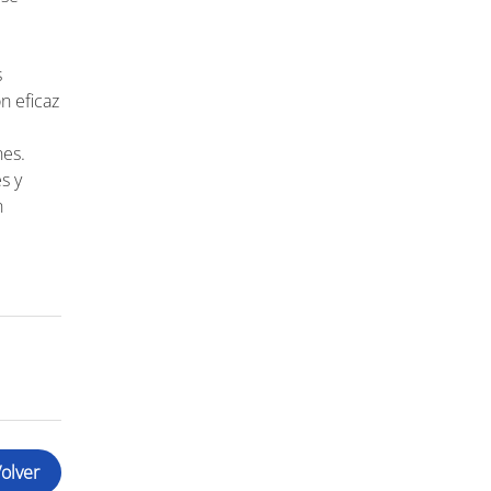
s
n eficaz
nes.
s y
n
olver