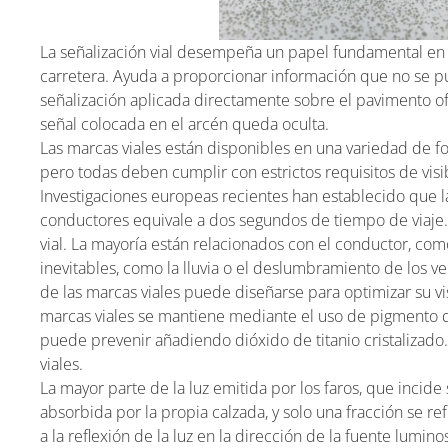
La señalización vial desempeña un papel fundamental en la
carretera. Ayuda a proporcionar información que no se pu
señalización aplicada directamente sobre el pavimento o
señal colocada en el arcén queda oculta.
Las marcas viales están disponibles en una variedad de fo
pero todas deben cumplir con estrictos requisitos de visi
Investigaciones europeas recientes han establecido que la
conductores equivale a dos segundos de tiempo de viaje. 
vial. La mayoría están relacionados con el conductor, como 
inevitables, como la lluvia o el deslumbramiento de los v
de las marcas viales puede diseñarse para optimizar su vis
marcas viales se mantiene mediante el uso de pigmento de
puede prevenir añadiendo dióxido de titanio cristalizado
viales.
La mayor parte de la luz emitida por los faros, que incide s
absorbida por la propia calzada, y solo una fracción se ref
a la reflexión de la luz en la dirección de la fuente lumin