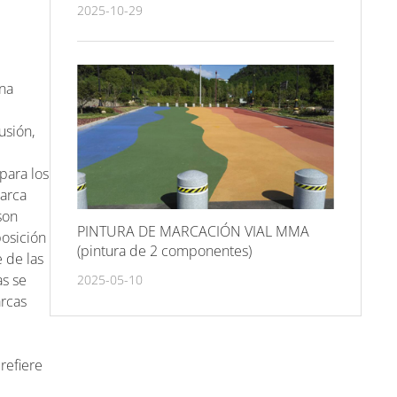
entregadas en India.
2025-10-29
una
usión,
para los
marca
son
PINTURA DE MARCACIÓN VIAL MMA
posición
(pintura de 2 componentes)
e de las
as se
2025-05-10
arcas
s
 refiere