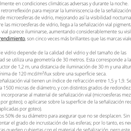
ialmente en condiciones climáticas adversas y durante la noche.
retrorreflexión para mejorar la luminiscencia de la señalización 
 de microesferas de vidrio, mejorando así la visibilidad nocturna
re las microesferas de vidrio, llega a la señalización vial pigmen
ón vial parece iluminarse, aumentando considerablemente su visi
 rendimiento
, son cinco veces más brillantes que las marcas via
de vidrio depende de la calidad del vidrio y del tamaño de las
dad se utiliza una geometría de 30 metros. Esta corresponde a l
uctor de 1,2 m, una distancia de iluminación de 30 m y una altu
mínima de 120 mcd/m²/lux sobre una superficie seca.
señalización vial tienen un índice de refracción entre 1,5 y 1,9. S
 1500 micras de diámetro, y con distintos grados de redondez
incorporarse al material de señalización vial (microesferas mez
 por goteo); o aplicarse sobre la superficie de la señalización re
plicadas por goteo).
os 50% de su diámetro para asegurar que no se desplacen. Sin
ntar el grado de incrustación de las esferas; por lo tanto, es ne
ras queden cubiertas con el material de señalización, pero este