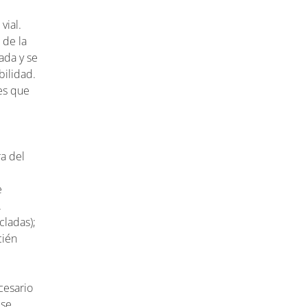
vial.
 de la
tada y se
bilidad.
les que
a
ra del
e
.
cladas);
cién
cesario
 se