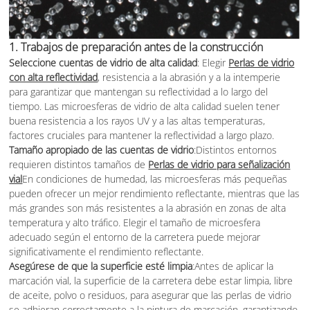
1.
Trabajos de preparación antes de la construcción
Seleccione cuentas de vidrio de alta calidad
: Elegir
Perlas de vidrio
con alta reflectividad
, resistencia a la abrasión y a la intemperie
para garantizar que mantengan su reflectividad a lo largo del
tiempo. Las microesferas de vidrio de alta calidad suelen tener
buena resistencia a los rayos UV y a las altas temperaturas,
factores cruciales para mantener la reflectividad a largo plazo.
Tamaño apropiado de las cuentas de vidrio
:Distintos entornos
requieren distintos tamaños de
Perlas de vidrio para señalización
vial
En condiciones de humedad, las microesferas más pequeñas
pueden ofrecer un mejor rendimiento reflectante, mientras que las
más grandes son más resistentes a la abrasión en zonas de alta
temperatura y alto tráfico. Elegir el tamaño de microesfera
adecuado según el entorno de la carretera puede mejorar
significativamente el rendimiento reflectante.
Asegúrese de que la superficie esté limpia
:Antes de aplicar la
marcación vial, la superficie de la carretera debe estar limpia, libre
de aceite, polvo o residuos, para asegurar que las perlas de vidrio
se adhieran correctamente a la pintura de marcación, garantizando