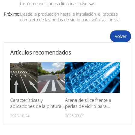
bien en condiciones climáticas adversas
Próximo:
Desde la producción hasta la instalación, el proceso
completo de las perlas de vidrio para señalización vial
Volver
Artículos recomendados
Características y
Arena de sílice frente a
aplicaciones de la pintura
perlas de vidrio para
de señalización vial de dos
filtración de agua en 2026
2025-10-24
2026-03-05
componentes