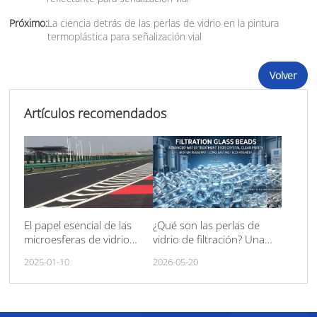
Próximo:
La ciencia detrás de las perlas de vidrio en la pintura
termoplástica para señalización vial
Volver
Artículos recomendados
El papel esencial de las
¿Qué son las perlas de
microesferas de vidrio
vidrio de filtración? Una
para la señalización vial en
evaluación completa y
2025-01-10
2026-05-20
la mejora de la seguridad
comparación de medios
filtrantes.