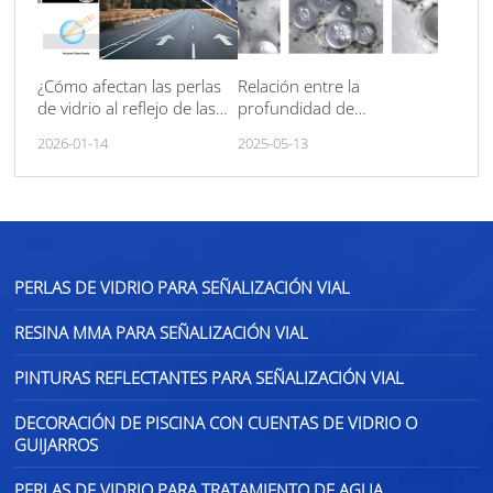
¿Cómo afectan las perlas
Relación entre la
de vidrio al reflejo de las
profundidad de
marcas viales?
incrustación de las perlas
2026-01-14
2025-05-13
de vidrio y la
retrorreflectividad de las
marcas viales
PERLAS DE VIDRIO PARA SEÑALIZACIÓN VIAL
RESINA MMA PARA SEÑALIZACIÓN VIAL
PINTURAS REFLECTANTES PARA SEÑALIZACIÓN VIAL
DECORACIÓN DE PISCINA CON CUENTAS DE VIDRIO O
GUIJARROS
PERLAS DE VIDRIO PARA TRATAMIENTO DE AGUA