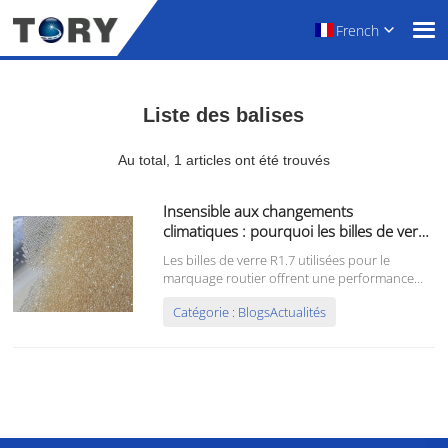
French
Liste des balises
Au total, 1 articles ont été trouvés
Insensible aux changements
climatiques : pourquoi les billes de verre
R1.7 utilisées dans le marquage routier
Les billes de verre R1.7 utilisées pour le
sont-elles efficaces par mauvais temps ?
marquage routier offrent une performance
exceptionnelle dans des conditions
Catégorie : BlogsActualités
météorologiques défavorables, notamment
grâce à leur conception et à leurs propriétés
uniques, qui améliorent considérablement la
visibilité et la sécurité du marquage routier.
Voici…