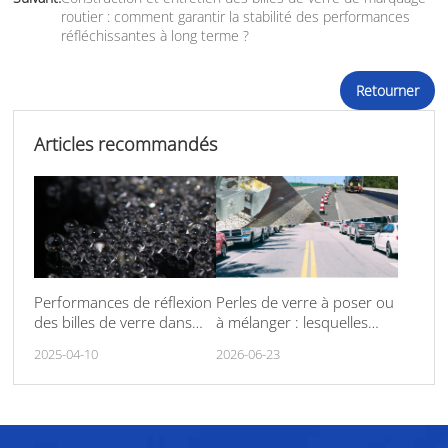
routier : comment garantir la stabilité des performances
réfléchissantes à long terme ?
Retourner
Articles recommandés
Performances de réflexion
Perles de verre à poser ou
des billes de verre dans
à mélanger : lesquelles
des conditions
choisir ?
2025-04-10
2026-06-23
météorologiques extrêmes
(par exemple, fortes pluies
et neige)