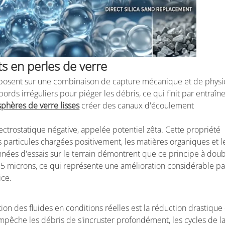
ts en perles de verre
 reposent sur une combinaison de capture mécanique et de physi
bords irréguliers pour piéger les débris, ce qui finit par entraîn
sphères de verre lisses
créer des canaux d'écoulement
ectrostatique négative, appelée potentiel zêta. Cette propriété
s particules chargées positivement, les matières organiques et l
nées d'essais sur le terrain démontrent que ce principe à dou
3 à 5 microns, ce qui représente une amélioration considérable pa
ice.
ion des fluides en conditions réelles est la réduction drastique
pêche les débris de s'incruster profondément, les cycles de l