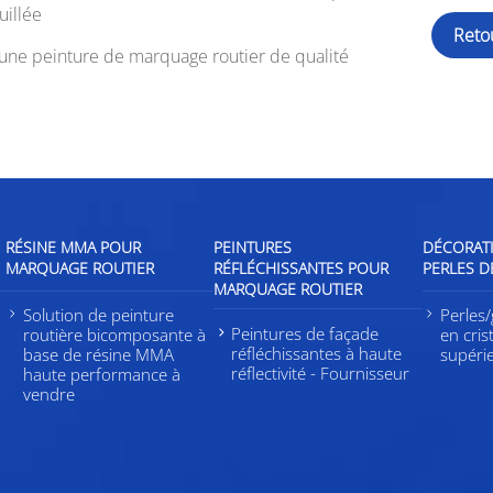
uillée
Reto
r une peinture de marquage routier de qualité
RÉSINE MMA POUR
PEINTURES
DÉCORATI
MARQUAGE ROUTIER
RÉFLÉCHISSANTES POUR
PERLES D
MARQUAGE ROUTIER
s
Solution de peinture
Perles/
Peintures de façade
routière bicomposante à
en cris
réfléchissantes à haute
base de résine MMA
supéri
réflectivité - Fournisseur
haute performance à
vendre