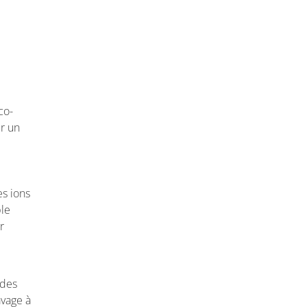
co-
er un
es ions
ble
r
 des
avage à