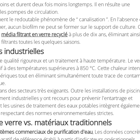
ns et durent deux fois moins longtemps. Il en résulte une
es pompes de circulation.
chent le redoutable phénomène de “ canalisation ”. En l'absence
er, aucun biofilm ne peut se former sur le support de culture. 
.
média filtrant en verre recyclé
à plus de dix ans, éliminant ainsi
iltrants toutes les quelques saisons.
 industrielles
le qualité rigoureux et un traitement à haute température. Le ve
tif à des températures supérieures à 850 °C. Cette chaleur intens
hériques tout en éliminant simultanément toute trace de conta
ue.
ans des secteurs très exigeants. Outre les installations de pisci
ment industrielles y ont recours pour prévenir l'entartrage et
et les usines de traitement des eaux potables intègrent égaleme
en respectant des normes environnementales strictes.
 verre vs. matériaux traditionnels
stèmes commerciaux de purification d'eau
, Les données concrè
aratif de référence établi à partir d'indicateurs opérationnels