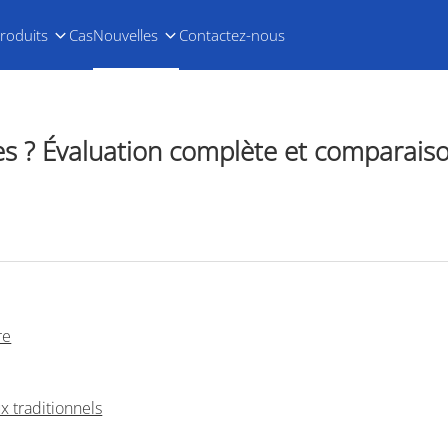
roduits
Cas
Nouvelles
Contactez-nous
ntes ? Évaluation complète et comparais
re
x traditionnels