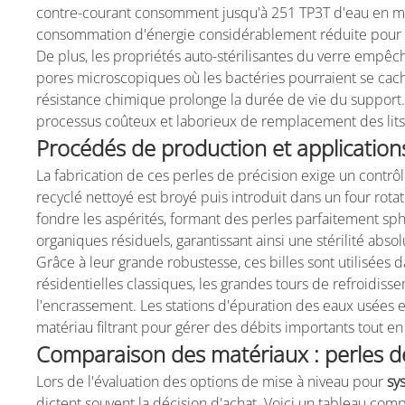
contre-courant consomment jusqu'à 251 TP3T d'eau en moi
consommation d'énergie considérablement réduite pour l
De plus, les propriétés auto-stérilisantes du verre empê
pores microscopiques où les bactéries pourraient se cach
résistance chimique prolonge la durée de vie du support
processus coûteux et laborieux de remplacement des lits f
Procédés de production et applications
La fabrication de ces perles de précision exige un contrô
recyclé nettoyé est broyé puis introduit dans un four rota
fondre les aspérités, formant des perles parfaitement sp
organiques résiduels, garantissant ainsi une stérilité absol
Grâce à leur grande robustesse, ces billes sont utilisées d
résidentielles classiques, les grandes tours de refroidisse
l'encrassement. Les stations d'épuration des eaux usées 
matériau filtrant pour gérer des débits importants tout 
Comparaison des matériaux : perles de
Lors de l'évaluation des options de mise à niveau pour
sy
dictent souvent la décision d'achat. Voici un tableau comp