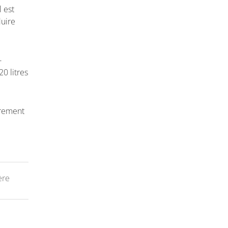
l est
duire
-
0 litres
irement
ère