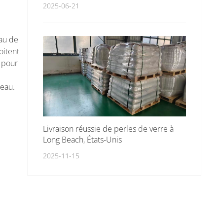
garantir la stabilité des performances
2025-06-21
réfléchissantes à long terme ?
eau de
oitent
u pour
'eau.
Livraison réussie de perles de verre à
Long Beach, États-Unis
2025-11-15