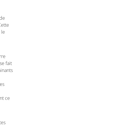
 de
Cette
 le
rre
e fait
minants
nes
nt ce
tes