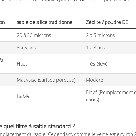
ion
sable de silice traditionnel
Zéolite / poudre DE
20 à 30 microns
2 à 5 microns
3 à 5 ans
1 à 3 ans
'à
Haut
Très élevé
Mauvaise (surface poreuse)
Modéré
Élevé (Remplacement 
Faible
cours)
 quel filtre à sable standard ?
n remplacement du sable. Cependant, comme le verre est environ