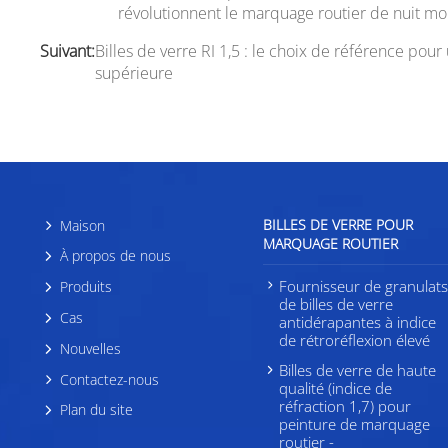
révolutionnent le marquage routier de nuit mo
Suivant:
Billes de verre RI 1,5 : le choix de référence pou
supérieure
BILLES DE VERRE POUR
Maison
MARQUAGE ROUTIER
À propos de nous
Fournisseur de granulat
Produits
de billes de verre
Cas
antidérapantes à indice
de rétroréflexion élevé
Nouvelles
Billes de verre de haute
Contactez-nous
qualité (indice de
réfraction 1,7) pour
Plan du site
peinture de marquage
routier -