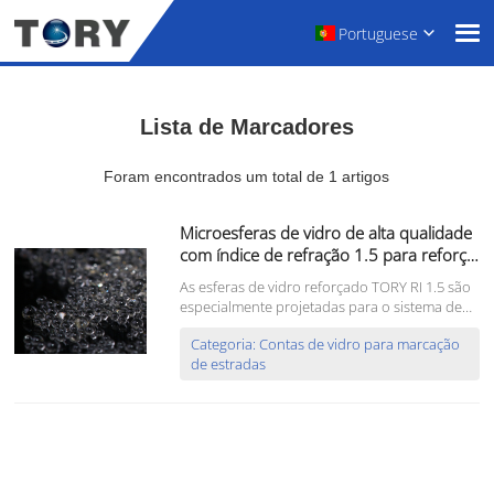
Portuguese
Lista de Marcadores
Foram encontrados um total de 1 artigos
Microesferas de vidro de alta qualidade
com índice de refração 1.5 para reforço
em pintura de sinalização viária.
As esferas de vidro reforçado TORY RI 1.5 são
especialmente projetadas para o sistema de
marcação rodoviária de próxima geração.
Categoria: Contas de vidro para marcação
Com formulação de composição única, seu
de estradas
tempo de resistência à abrasão dura 2 vezes
mais do que as esferas de vidro RI 1.5 padrão,
e é mais resi...