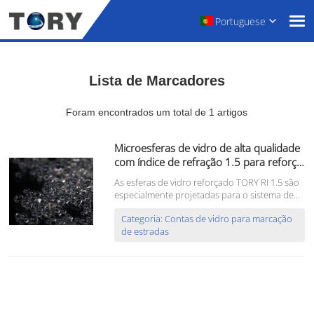
Portuguese
Lista de Marcadores
Foram encontrados um total de 1 artigos
Microesferas de vidro de alta qualidade
com índice de refração 1.5 para reforço
em pintura de sinalização viária.
As esferas de vidro reforçado TORY RI 1.5 são
especialmente projetadas para o sistema de
marcação rodoviária de próxima geração.
Categoria: Contas de vidro para marcação
Com formulação de composição única, seu
de estradas
tempo de resistência à abrasão dura 2 vezes
mais do que as esferas de vidro RI 1.5 padrão,
e é mais resi...