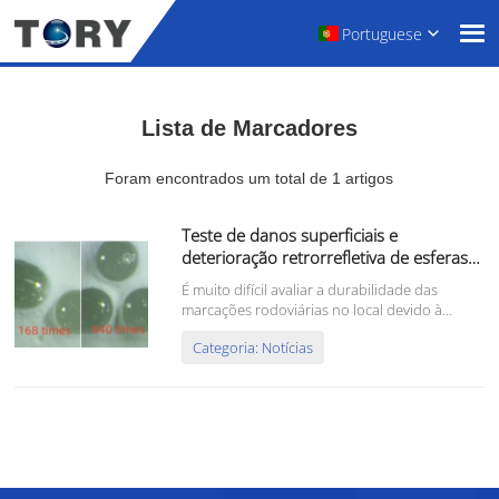
Portuguese
Lista de Marcadores
Foram encontrados um total de 1 artigos
Teste de danos superficiais e
deterioração retrorrefletiva de esferas
de vidro
É muito difícil avaliar a durabilidade das
marcações rodoviárias no local devido à
grande quantidade de fatores que podem
Categoria: Notícias
impactá-las. Muitos pesquisadores têm
buscado um modelo de atenuação adequado
que possa prever sua retroatividade...