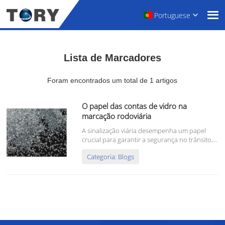
Portuguese
Lista de Marcadores
Foram encontrados um total de 1 artigos
O papel das contas de vidro na
marcação rodoviária
A sinalização viária desempenha um papel
crucial para garantir a segurança no trânsito,
orientar os motoristas e melhorar a
Categoria: Blogs
visibilidade da via, especialmente em
condições climáticas adversas ou à noite. Um
dos principais componentes que aumentam a
eficácia da sinalização viária...