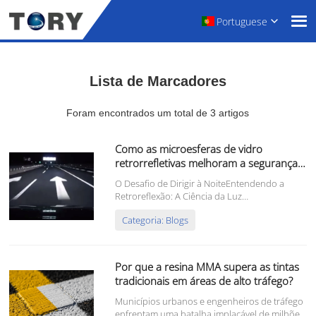
Portuguese
Lista de Marcadores
Foram encontrados um total de 3 artigos
Como as microesferas de vidro
retrorrefletivas melhoram a segurança
rodoviária noturna
O Desafio de Dirigir à NoiteEntendendo a
Retroreflexão: A Ciência da Luz
RebatidaAnatomia de uma Sinalização Viária
Categoria: Blogs
EficazTipos de Microesferas de Vidro
Utilizadas na Sinalização ViáriaO Processo:
Como as Microesferas são Aplicadas nas
EstradasO Impacto na Estrada...
Por que a resina MMA supera as tintas
tradicionais em áreas de alto tráfego?
Municípios urbanos e engenheiros de tráfego
enfrentam uma batalha implacável de milhões